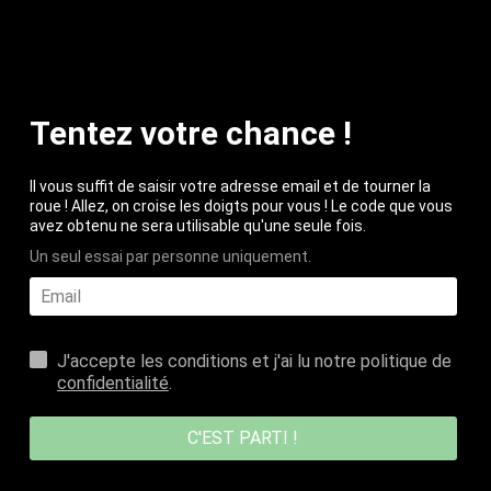
Skip to content
0
Open menu
Open cart
Subscribe to newsletters!
Tentez votre chance !
Il vous suffit de saisir votre adresse email et de tourner la
Saisissez votre e-mail
roue ! Allez, on croise les doigts pour vous ! Le code que vous
avez obtenu ne sera utilisable qu'une seule fois.
Un seul essai par personne uniquement.
Souscrire
J'accepte les conditions et j'ai lu notre politique de
confidentialité
.
Subscribe and receive -10%
C'EST PARTI !