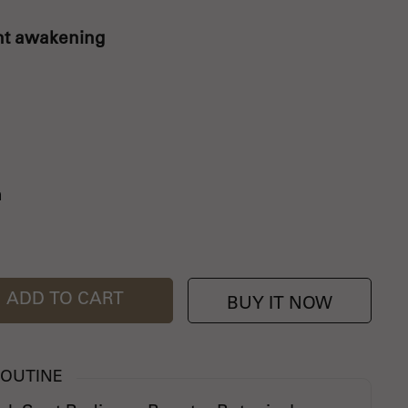
ant awakening
n
ADD TO CART
BUY IT NOW
ROUTINE