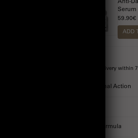
Anti-D
Serum 
59.90€
ADD 
Fast delivery within 
Exceptional Action
Use
Secret Formula