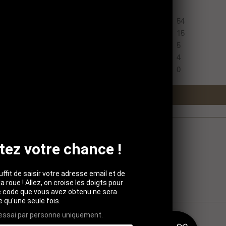
54
15
5
4
0
Write a review
tez votre chance !
suffit de saisir votre adresse email et de
la roue ! Allez, on croise les doigts pour
Le code que vous avez obtenu ne sera
le qu'une seule fois.
 essai par personne uniquement.