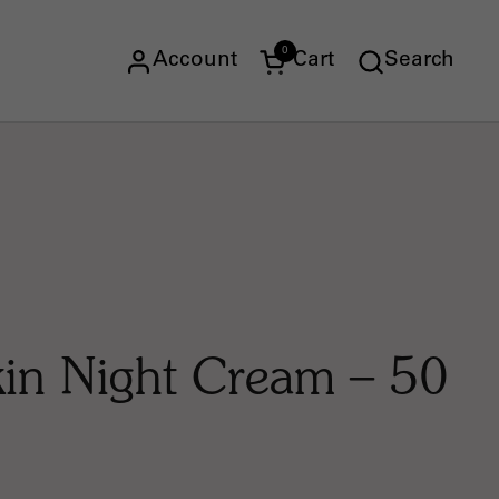
0
Account
Cart
Search
Open cart
kin Night Cream – 50