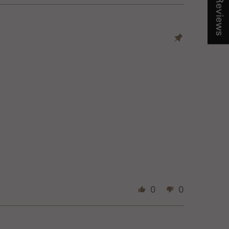
★ Reviews
0
0