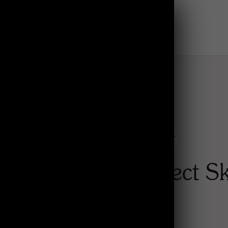
Bestseller
Perfect S
ml
39.90€