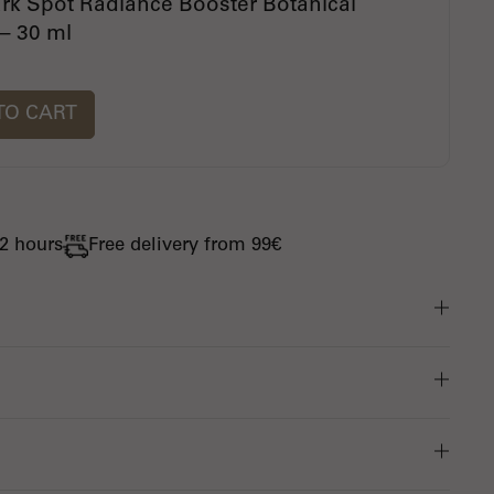
ark Spot Radiance Booster Botanical
– 30 ml
TO CART
72 hours
Free delivery from 99€