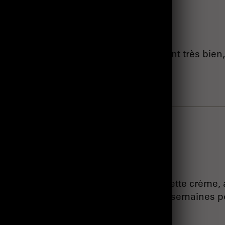
 produit même si cette crème me convient très bien
!
arque et je n'ai pas du tout supporter cette crème,
aisons, il m'aura fallu plus de deux semaines po