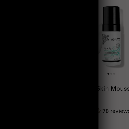
erfection Purifying
Flawless Skin Mouss
al Serum - 30ml
ml
581 reviews
78 review
23.80€