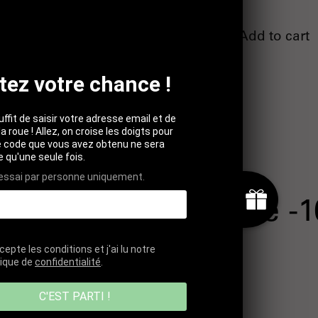
Add to cart
Add to cart
tez votre chance !
suffit de saisir votre adresse email et de
la roue ! Allez, on croise les doigts pour
Le code que vous avez obtenu ne sera
le qu'une seule fois.
 essai par personne uniquement.
bscribe and receive -
cepte les conditions et j'ai lu notre
tique de
confidentialité
.
C'EST PARTI !
UBMIT