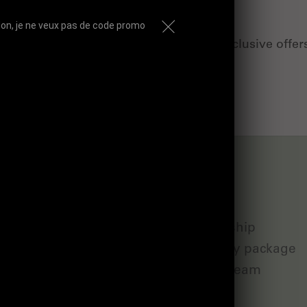
on, je ne veux pas de code promo
e first to know about our latest news, exclusive offer
tips for healthy skin!
n
Service
ctions &amp; dilated
Sponsorship
Follow my package
ots &amp; dull
Join the team
ion
Contact
p; dehydrated skin