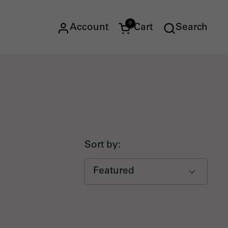
0
Account
Cart
Search
Open cart
Sort by: