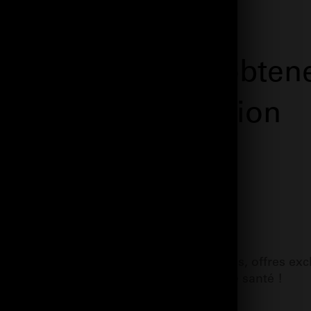
nscrivez-vous et obten
10 % de réduction
NVOYER
les premiers informés de nos nouveautés, offres exc
et conseils pour une peau en pleine santé !