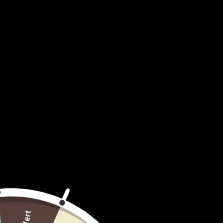
Sébo-Régulateur – Anti-Pores dilatés –
Sébo-Régul
Anti-Oxydant – Oil-Free
peau – Oil
Ajouter au panier
A