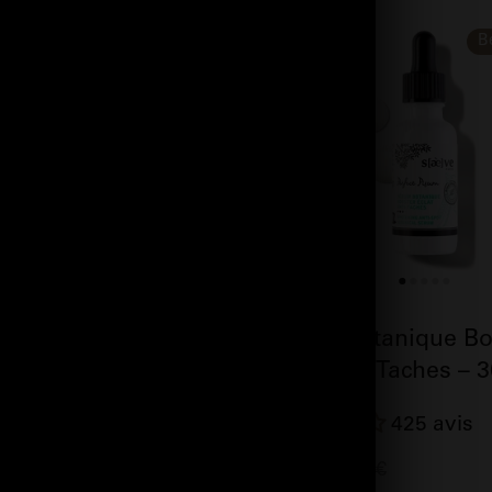
B
otanique Purifiant –
Sérum Botanique Bo
Éclat Anti-Taches – 
164 avis
425 avis
47.90€
59.90€