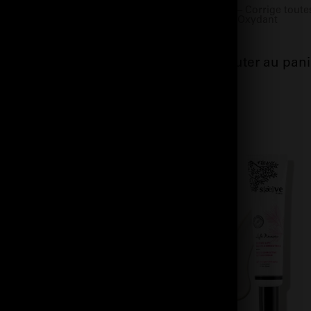
ateur – Affine le grain de
Active l’éclat – Corrige toute
-free
taches – Anti-Oxydant
jouter au panier
Ajouter au pani