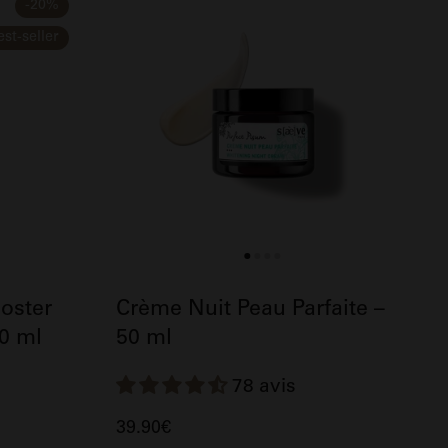
-20%
est-seller
oster
Crème Nuit Peau Parfaite –
30 ml
50 ml
78 avis
39.90€