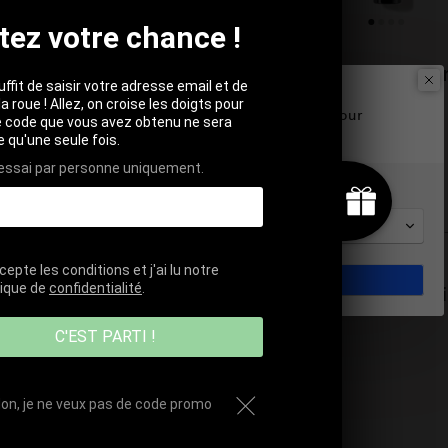
tez votre chance !
otanique Hydratant
Crème Lift Multi-Corr
suffit de saisir votre adresse email et de
Welcome to Saeve Paris
isant –30 ml
– 40 ml
la roue ! Allez, on croise les doigts pour
We don't ship to
United States
. Please select your
Le code que vous avez obtenu ne sera
shipping country
le qu'une seule fois.
216 avis
52 avis
 essai par personne uniquement.
Language
50.50€
Français
intensément – Lisse – Anti-
Anti-Rides – Raffermit – Ant
cepte les conditions et j'ai lu notre
SHOP NOW
tique de
confidentialité
.
Ajouter au pani
jouter au panier
C'EST PARTI !
on, je ne veux pas de code promo