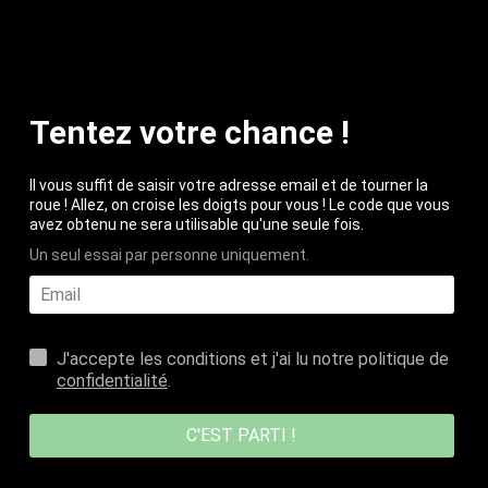
Passer au contenu
0
Ouvrir le menu
Ouvrir le 
Tentez votre chance !
Il vous suffit de saisir votre adresse email et de tourner la
roue ! Allez, on croise les doigts pour vous ! Le code que vous
avez obtenu ne sera utilisable qu'une seule fois.
Un seul essai par personne uniquement.
J'accepte les conditions et j'ai lu notre politique de
confidentialité
.
C'EST PARTI !