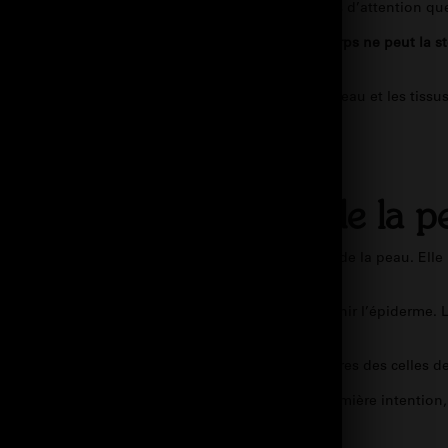
s et des fruits crus et de saison avec encore plus d’attention qu
dement au contact de l’air et de la chaleur. Et
le corps ne peut la st
 les kératinocytes du derme et de l’épiderme.
La peau et les tissu
ne C sur la structure de la p
ns la préservation de l’ARN messager des cellules de la peau. Elle
lle de la peau avec l’élastine. Il permet de maintenir l’épiderme.
C.
ération des fibroblastes
. Ces cellules sont nourricières des celles 
amine C pour la peau, qu’il soit alimentaire en première intenti
ment cutané prématuré.