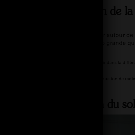
ne C et la cicatrisation de l
erme et de l’épiderme.
de vitamine C vont forcément diminuer autour de ce
ions. Soit l’acné s’est manifesté en trop grande 
os boutons et ça a laissé des traces.
onc indispensable à la cicatrisation
. Elle va intervenir dans la diffé
 naturelle se met en place. Cela engendre une production de radica
lés en cas de plaies.
ne C sur la protection du sol