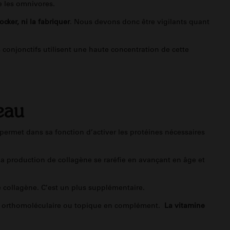
e les omnivores.
ocker, ni la fabriquer
. Nous devons donc être vigilants quant
s conjonctifs utilisent une haute concentration de cette
eau
 permet dans sa fonction d’activer les protéines nécessaires
 La production de collagène se raréfie en avançant en âge et
de collagène. C’est un plus supplémentaire.
on, orthomoléculaire ou topique en complément.
La vitamine